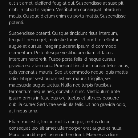
elit sit amet, eleifend feugiat dui. Suspendisse at suscipit
nibh, in lobortis sapien. Vestibulum consequat interdum
mollis. Quisque dictum enim eu porta mattis. Suspendisse
potenti.
Suspendisse potenti. Quisque tincidunt risus interdum,
feugiat libero eget, molestie turpis. Ut porttitor efficitur
augue et cursus. Integer placerat ipsum id commodo
elementum. Pellentesque vestibulum diam et lacus
interdum hendrerit. Fusce porta felis id neque cursus
gravida eu vitae nunc. Praesent tincidunt consectetur lacus,
quis venenatis mauris. Sed ut commodo neque, quis mattis
odio. Integer vestibulum est vel mauris fringilla, vel
malesuada augue luctus. Nulla nec turpis faucibus,
fermentum neque nec, convallis nunc. Vestibulum ante
ipsum primis in faucibus orci luctus et ultrices posuere
cubilia curae; Sed vitae vehicula felis. Ut non gravida odio,
at finibus urna.
Etiam molestie, leo ac mollis congue, metus dolor
consequat leo, sit amet ullamcorper erat augue et nulla.
Morbi blandit eget ipsum id hendrerit. Maecenas diam