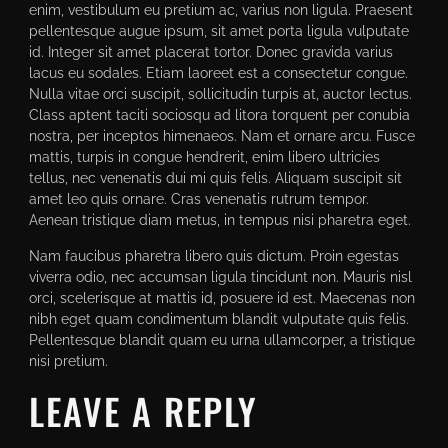
enim, vestibulum eu pretium ac, varius non ligula. Praesent
pellentesque augue ipsum, sit amet porta ligula vulputate
id. Integer sit amet placerat tortor. Donec gravida varius
lacus eu sodales. Etiam laoreet est a consectetur congue.
Nulla vitae orci suscipit, sollicitudin turpis at, auctor lectus.
Class aptent taciti sociosqu ad litora torquent per conubia
nostra, per inceptos himenaeos. Nam et ornare arcu. Fusce
mattis, turpis in congue hendrerit, enim libero ultricies
tellus, nec venenatis dui mi quis felis. Aliquam suscipit sit
amet leo quis ornare. Cras venenatis rutrum tempor.
Aenean tristique diam metus, in tempus nisi pharetra eget.
Nam faucibus pharetra libero quis dictum. Proin egestas
viverra odio, nec accumsan ligula tincidunt non. Mauris nisl
orci, scelerisque at mattis id, posuere id est. Maecenas non
nibh eget quam condimentum blandit vulputate quis felis.
Pellentesque blandit quam eu urna ullamcorper, a tristique
nisi pretium.
LEAVE A REPLY